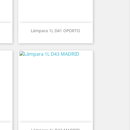
Vista rápida

Lámpara 1L D41 OPORTO
Vista rápida
