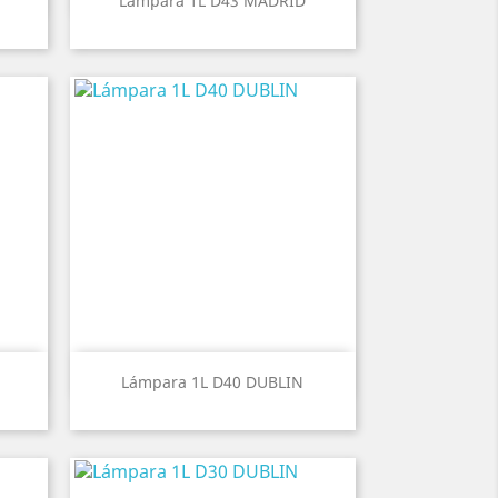
Lámpara 1L D43 MADRID
Vista rápida

Lámpara 1L D40 DUBLIN