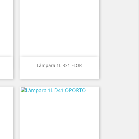
Vista rápida

Lámpara 1L R31 FLOR