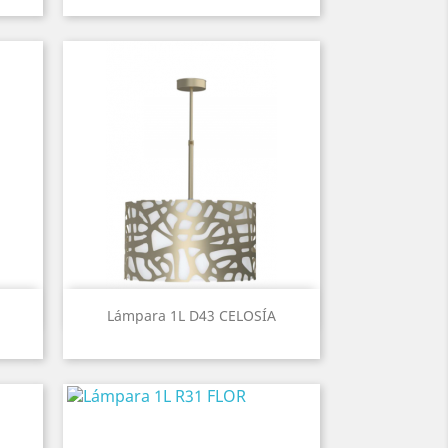
Vista rápida

Lámpara 1L D43 CELOSÍA