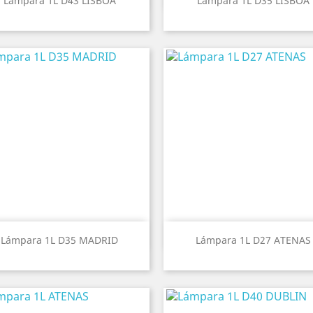
Lámpara 1L D43 LISBOA
Lámpara 1L D35 LISBOA
Vista rápida
Vista rápida


Lámpara 1L D35 MADRID
Lámpara 1L D27 ATENAS