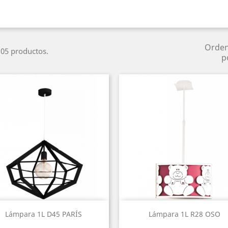
Orde
05 productos.
p
Vista rápida
Vista rápida


Lámpara 1L D45 PARÍS
Lámpara 1L R28 OSO