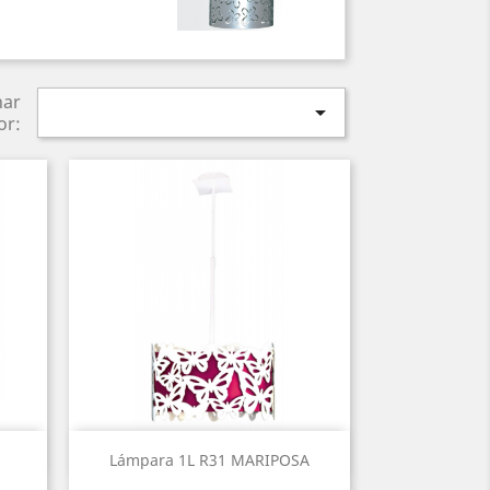
nar

or:
Vista rápida

Lámpara 1L R31 MARIPOSA