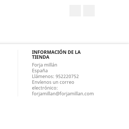
Facebook
Instagram
INFORMACIÓN DE LA
TIENDA
Forja millán
España
Llámenos:
952220752
Envíenos un correo
electrónico:
forjamillan@forjamillan.com