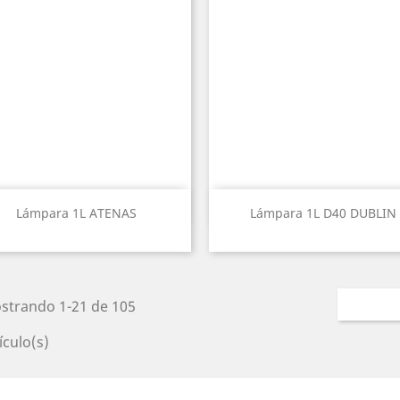
Vista rápida
Vista rápida


Lámpara 1L ATENAS
Lámpara 1L D40 DUBLIN
strando 1-21 de 105
ículo(s)