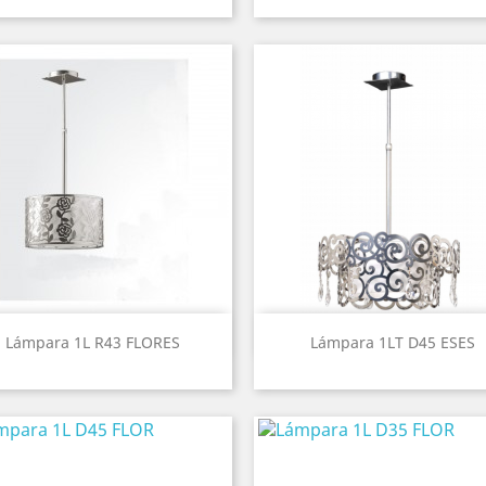
Vista rápida
Vista rápida


Lámpara 1L R43 FLORES
Lámpara 1LT D45 ESES