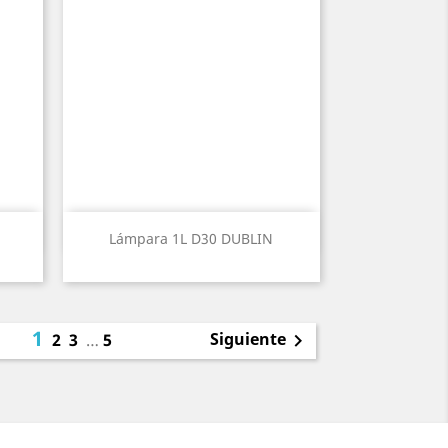
Vista rápida

Lámpara 1L D30 DUBLIN
1
Siguiente
2
3
…
5
