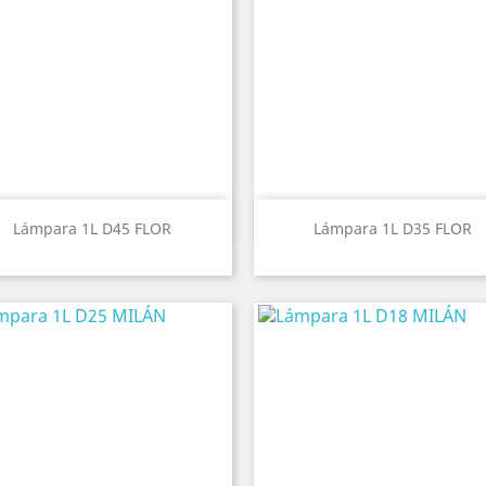
Vista rápida
Vista rápida


Lámpara 1L D45 FLOR
Lámpara 1L D35 FLOR