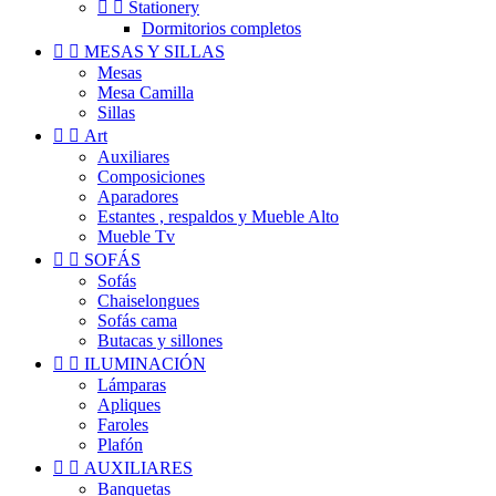


Stationery
Dormitorios completos


MESAS Y SILLAS
Mesas
Mesa Camilla
Sillas


Art
Auxiliares
Composiciones
Aparadores
Estantes , respaldos y Mueble Alto
Mueble Tv


SOFÁS
Sofás
Chaiselongues
Sofás cama
Butacas y sillones


ILUMINACIÓN
Lámparas
Apliques
Faroles
Plafón


AUXILIARES
Banquetas