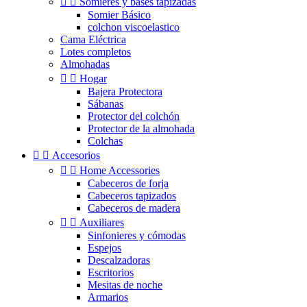


Somieres y bases tapizadas
Somier Básico
colchon viscoelastico
Cama Eléctrica
Lotes completos
Almohadas


Hogar
Bajera Protectora
Sábanas
Protector del colchón
Protector de la almohada
Colchas


Accesorios


Home Accessories
Cabeceros de forja
Cabeceros tapizados
Cabeceros de madera


Auxiliares
Sinfonieres y cómodas
Espejos
Descalzadoras
Escritorios
Mesitas de noche
Armarios