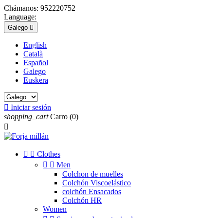
Chámanos:
952220752
Language:
Galego

English
Català
Español
Galego
Euskera

Iniciar sesión
shopping_cart
Carro
(0)



Clothes


Men
Colchon de muelles
Colchón Viscoelástico
colchón Ensacados
Colchón HR
Women