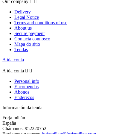
Our company


Delivery
Legal Notice
Terms and conditions of use
About us
Secure payment
Contacta connosco
Mapa do sitio
Tendas
A túa conta
A túa conta


Personal info
Encomendas
Abonos
Enderezos
Información da tenda
Forja millán
España
Chámanos:
952220752
Envíanos un correo:
forjamillan@forjamillan.com