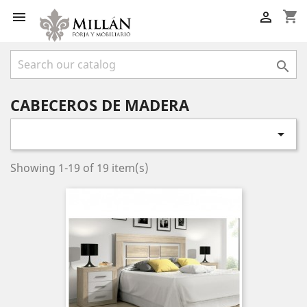
shopping_cart



CABECEROS DE MADERA

Showing 1-19 of 19 item(s)