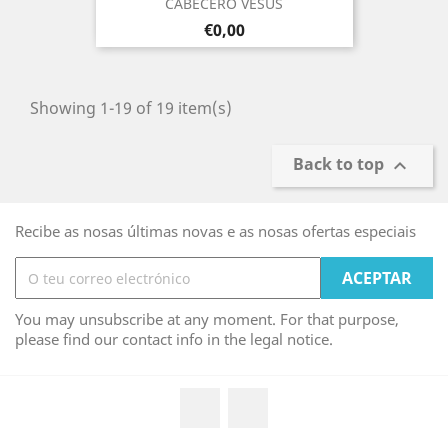
CABECERO VESUS
Prezo
€0,00
Showing 1-19 of 19 item(s)
Back to top

Recibe as nosas últimas novas e as nosas ofertas especiais
You may unsubscribe at any moment. For that purpose,
please find our contact info in the legal notice.
Facebook
Instagram