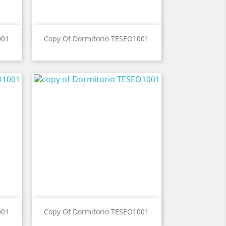
Vista ràpida

001
Copy Of Dormitorio TESEO1001
Vista ràpida

001
Copy Of Dormitorio TESEO1001