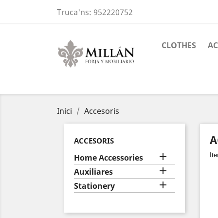
Truca'ns:
952220752
CLOTHES
AC
Inici
Accesoris
A
ACCESORIS

It
Home Accessories

Auxiliares

Stationery