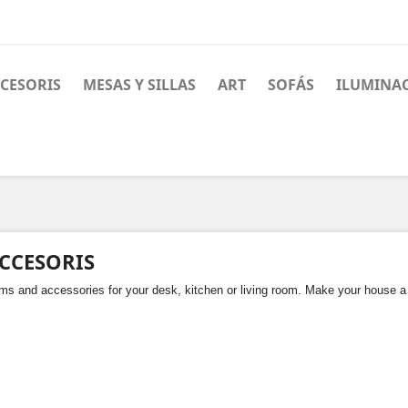
CESORIS
MESAS Y SILLAS
ART
SOFÁS
ILUMINA
CCESORIS
ems and accessories for your desk, kitchen or living room. Make your house a