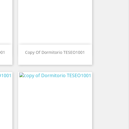
Vista ràpida

001
Copy Of Dormitorio TESEO1001