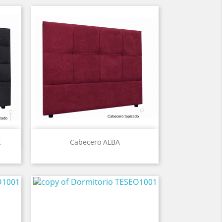
Vista ràpida

E
Cabecero ALBA