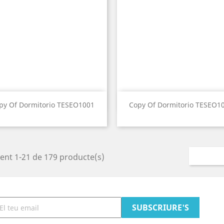
Vista ràpida
Vista ràpida


py Of Dormitorio TESEO1001
Copy Of Dormitorio TESEO1
ent 1-21 de 179 producte(s)