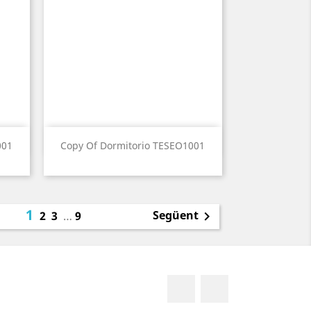
Vista ràpida

001
Copy Of Dormitorio TESEO1001
1
Següent
2
3
…
9

Facebook
Instagram