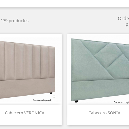
Orde
 179 productes.
p
Vista ràpida
Vista ràpida


Cabecero VERONICA
Cabecero SONIA