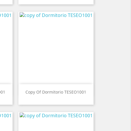
Vista ràpida

001
Copy Of Dormitorio TESEO1001