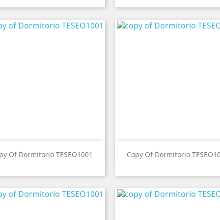
Vista ràpida
Vista ràpida


py Of Dormitorio TESEO1001
Copy Of Dormitorio TESEO1