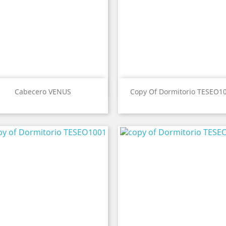
Vista ràpida
Vista ràpida


Cabecero VENUS
Copy Of Dormitorio TESEO1