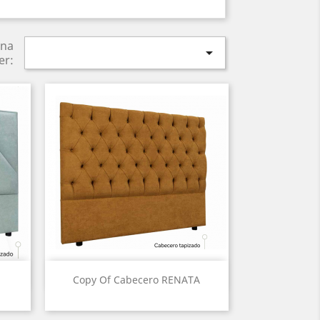
na

er:
Vista ràpida

Copy Of Cabecero RENATA