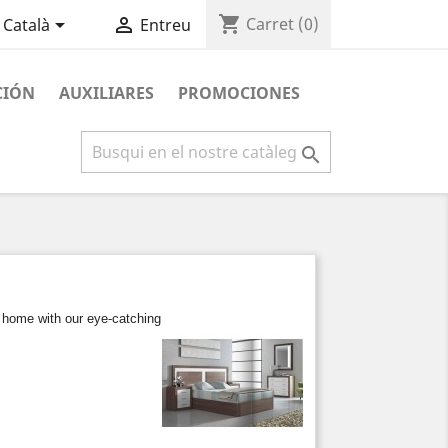
shopping_cart


Carret
(0)
Català
Entreu
CIÓN
AUXILIARES
PROMOCIONES

 home with our eye-catching designs.